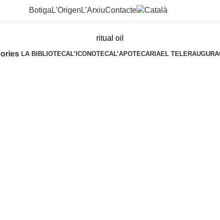
Botiga
L’Origen
L’Arxiu
Contacte
ritual oil
ories
LA BIBLIOTECA
L’ICONOTECA
L’APOTECARIA
EL TELER
AUGURA