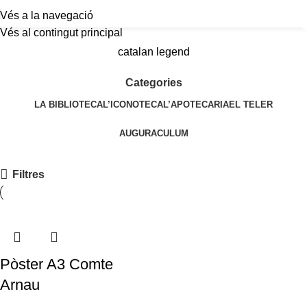
Vés a la navegació
a
Vés al contingut principal
catalan legend
Categories
LA BIBLIOTECA
L’ICONOTECA
L’APOTECARIA
EL TELER
AUGURACULUM
Filtres
Pòster A3 Comte
Arnau