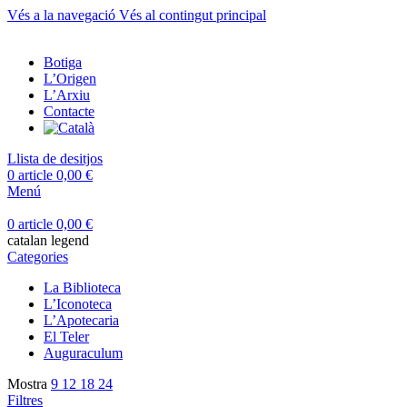
Vés a la navegació
Vés al contingut principal
Botiga
L’Origen
L’Arxiu
Contacte
Llista de desitjos
0
article
0,00
€
Menú
0
article
0,00
€
catalan legend
Categories
La Biblioteca
L’Iconoteca
L’Apotecaria
El Teler
Auguraculum
Mostra
9
12
18
24
Filtres