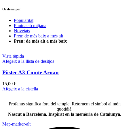
Ordena per
Popularitat
Puntuació mitjana
Novetats
Preu: de més baix a més alt
Preu: de més alt a més baix
Vista ràpida
Afegeix a la llista de desitjos
Pòster A3 Comte Arnau
15,00
€
Afegeix a la cistella
Profanus significa fora del temple. Retornem el símbol al món
quotidià.
Nascut a Barcelona. Inspirat en la memòria de Catalunya.
Map-marker-alt