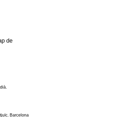
ap de
dià.
tjuïc. Barcelona