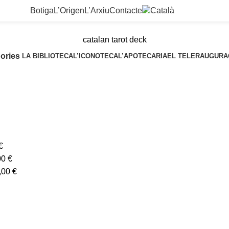
Botiga
L’Origen
L’Arxiu
Contacte
catalan tarot deck
ories
LA BIBLIOTECA
L’ICONOTECA
L’APOTECARIA
EL TELER
AUGURA
€
00
€
,00
€