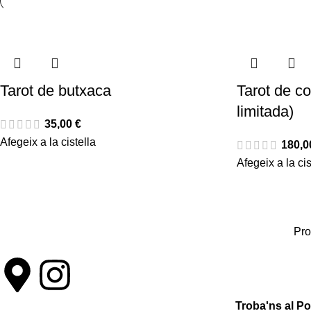
Tarot de butxaca
Tarot de co
limitada)
35,00
€
Afegeix a la cistella
180,
Afegeix a la cis
Pro
Troba'ns al P