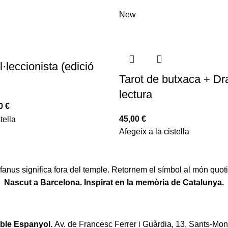
New
l·leccionista (edició
Tarot de butxaca + Dr
lectura
00
€
45,00
€
tella
Afegeix a la cistella
fanus significa fora del temple. Retornem el símbol al món quoti
Nascut a Barcelona. Inspirat en la memòria de Catalunya.
oble Espanyol.
Av. de Francesc Ferrer i Guàrdia, 13, Sants-Mon