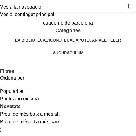
Vés a la navegació
Vés al contingut principal
cuaderno de barcelona
Categories
LA BIBLIOTECA
L’ICONOTECA
L’APOTECARIA
EL TELER
AUGURACULUM
Filtres
Ordena per
Popularitat
Puntuació mitjana
Novetats
Preu: de més baix a més alt
Preu: de més alt a més baix