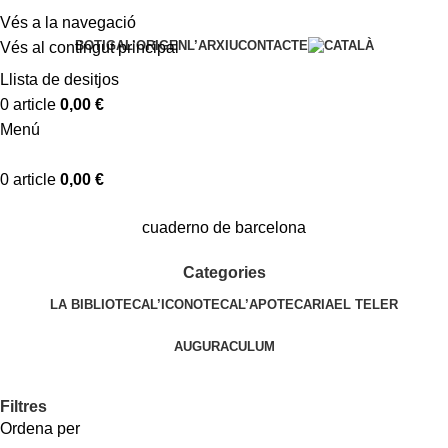
Vés a la navegació
BOTIGA
L’ORIGEN
L’ARXIU
CONTACTE
Vés al contingut principal
Llista de desitjos
0
article
0,00
€
Menú
0
article
0,00
€
cuaderno de barcelona
Categories
LA BIBLIOTECA
L’ICONOTECA
L’APOTECARIA
EL TELER
AUGURACULUM
Filtres
Ordena per