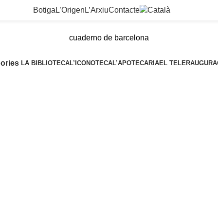
Botiga
L’Origen
L’Arxiu
Contacte
cuaderno de barcelona
ories
LA BIBLIOTECA
L’ICONOTECA
L’APOTECARIA
EL TELER
AUGURA