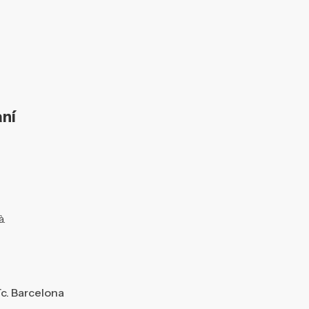
aní
à.
ïc. Barcelona