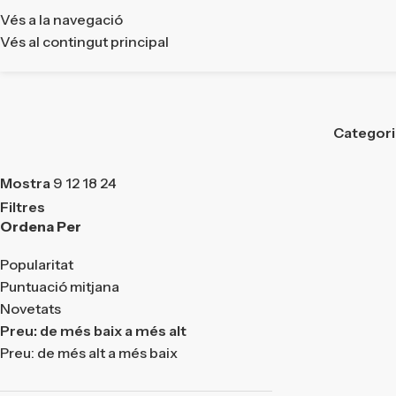
Vés a la navegació
Vés al contingut principal
Categor
Mostra
9
12
18
24
Filtres
Ordena Per
Popularitat
Puntuació mitjana
Novetats
Preu: de més baix a més alt
Preu: de més alt a més baix