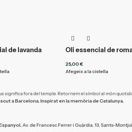
ial de lavanda
Oli essencial de rom
25,00
€
tella
Afegeix a la cistella
s significa fora del temple. Retornem el símbol al món quotidi
scut a Barcelona. Inspirat en la memòria de Catalunya.
 Espanyol.
Av. de Francesc Ferrer i Guàrdia, 13, Sants-Montju