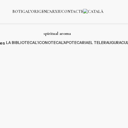
BOTIGA
L’ORIGEN
L’ARXIU
CONTACTE
spiritual aroma
ies
LA BIBLIOTECA
L’ICONOTECA
L’APOTECARIA
EL TELER
AUGURACU