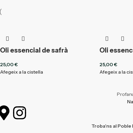
Oli essencial de safrà
Oli essenc
25,00
€
25,00
€
Afegeix a la cistella
Afegeix a la cis
Profanu
Na
Troba'ns al Poble