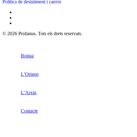
Política de desistiment i canvis
© 2026 Profanus. Tots els drets reservats.
Botiga
L’Origen
L’Arxiu
Contacte